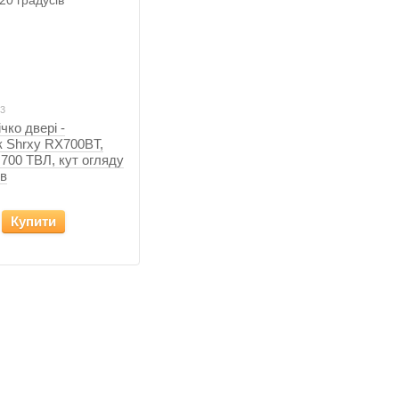
83
чко двері -
к Shrxy RX700BT,
 700 ТВЛ, кут огляду
ів
Купити