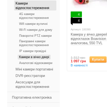
Камери
відеоспостереження
4G камери
4
відеоспостереження
4
Wifi камери вуличні
Wi-Fi камери для дому
Артикул: 100390
Камера у вічко дверей
Поворотні PTZ камери
відеоглазок Boavision
Панорамні камери
аналогова, 550 TVL
відеоспостереження
IP камери провідні
Камери в вічко двері
1 312 грн
Купити
1 097 грн
Аналогові відеокамери
В наявності
Міні камери портативні
DVR-реєстратори
Аксесуари для
відеоспостереження
Портативна електроніка