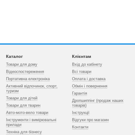
Каталог
Клієнтам
Товари для дому
Вхід до кабінету
Відеоспостереження
Всі товари
Портативна електроніка
Оплата і доставка
Активний відпочинок, спорт,
Обмін і повернення
туризм
Гарантія
Товари для дітей
Дропшиппінг (продаж наших
Товари для тварин
товарів)
Авто-мото-вело товари
Інструкції
Інструменти і вимірювальні
Відгуки про магазин
прилади
Контакти
Техніка для бізнесу