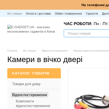
Перейти до основного контенту
На телефонні д
Всі товари
Оплата і доставка
Обмін і повернення
Гарантія
Дроп
ЧАС РОБОТИ:
Пн - Пт:
Головна
Всі товари
Відеоспостереження
Камери відеоспостереження
Камери в вічко двері
КАТАЛОГ ТОВАРІВ
Товари для дому
Відеоспостереження
Комплекти
відеоспостереження