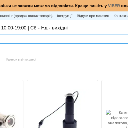
звінки не завжди можемо відповісти. Краще пишіть у
VIBER
ил
шиппінг (продаж наших товарів)
Інструкції
Відгуки про магазин
Контакт
 10:00-19:00 | Сб - Нд - вихідні
Камери в вічко двері