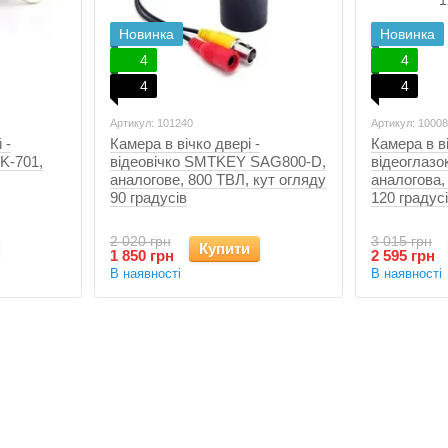
Новинка
Новинка
4
4
4
4
Артикул: 101240
Артикул: 1000
 -
Камера в вічко двері -
Камера в ві
 K-701,
відеовічко SMTKEY SAG800-D,
відеоглазо
аналогове, 800 ТВЛ, кут огляду
аналогова,
90 градусів
120 градус
2 020 грн
3 015 грн
Купити
1 850 грн
2 595 грн
В наявності
В наявності