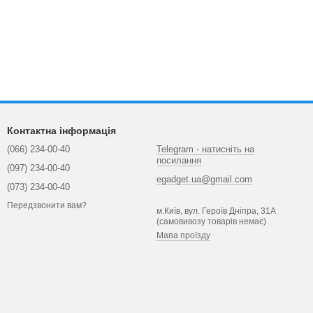
Контактна інформація
(066) 234-00-40
Telegram - натисніть на
посилання
(097) 234-00-40
egadget.ua@gmail.com
(073) 234-00-40
Передзвонити вам?
м.Київ, вул. Героїв Дніпра, 31А
(самовивозу товарів немає)
Мапа проїзду