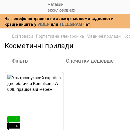
На телефонні дзвінки не завжди можемо відповісти.
Краще пишіть у
VIBER
или
TELEGRAM
чат
Всі товари
Портативна електроніка
Медичні прилади
Ко
Косметичні прилади
Фільтр
Спочатку дешевше
4
4