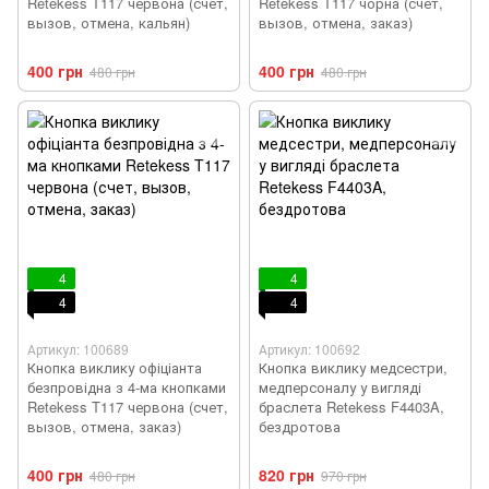
Retekess T117 червона (счет,
Retekess T117 чорна (счет,
вызов, отмена, кальян)
вызов, отмена, заказ)
400 грн
400 грн
480 грн
480 грн
4
4
4
4
Артикул: 100689
Артикул: 100692
Кнопка виклику офіціанта
Кнопка виклику медсестри,
безпровідна з 4-ма кнопками
медперсоналу у вигляді
Retekess T117 червона (счет,
браслета Retekess F4403A,
вызов, отмена, заказ)
бездротова
400 грн
820 грн
480 грн
970 грн