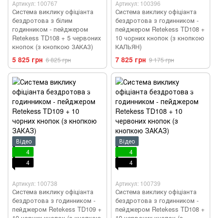
Артикул: 100767
Артикул: 100396
Система виклику офіціанта
Система виклику офіціанта
бездротова з білим
бездротова з годинником -
годинником - пейджером
пейджером Retekess TD108 +
Retekess TD108 + 5 червоних
10 чорних кнопок (з кнопкою
кнопок (з кнопкою ЗАКАЗ)
КАЛЬЯН)
5 825 грн
7 825 грн
6 825 грн
9 175 грн
Відео
Відео
4
4
4
4
Артикул: 100738
Артикул: 100739
Система виклику офіціанта
Система виклику офіціанта
бездротова з годинником -
бездротова з годинником -
пейджером Retekess TD109 +
пейджером Retekess TD108 +
10 чорних кнопок (з кнопкою
10 червоних кнопок (з