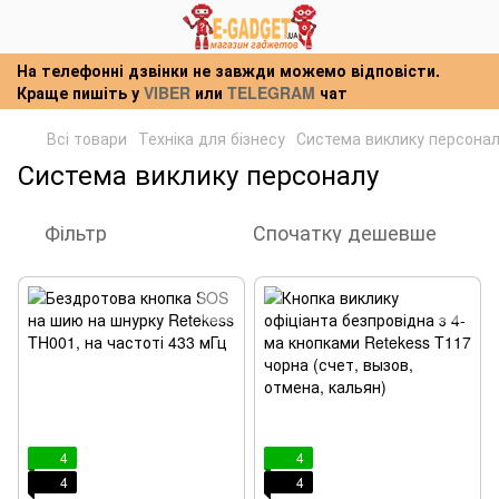
На телефонні дзвінки не завжди можемо відповісти.
Краще пишіть у
VIBER
или
TELEGRAM
чат
Всі товари
Техніка для бізнесу
Система виклику персона
Система виклику персоналу
Фільтр
Спочатку дешевше
4
4
4
4