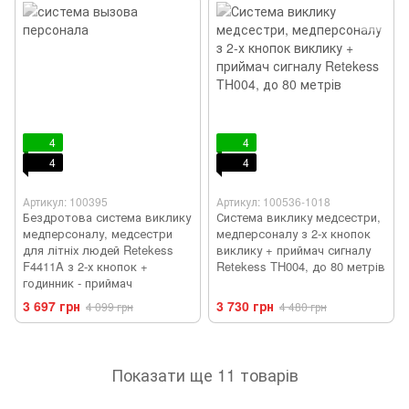
4
4
4
4
Артикул: 100395
Артикул: 100536-1018
Бездротова система виклику
Система виклику медсестри,
медперсоналу, медсестри
медперсоналу з 2-х кнопок
для літніх людей Retekess
виклику + приймач сигналу
F4411A з 2-х кнопок +
Retekess TH004, до 80 метрів
годинник - приймач
3 697 грн
3 730 грн
4 099 грн
4 480 грн
Показати ще 11 товарів