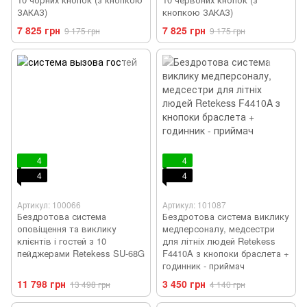
ЗАКАЗ)
кнопкою ЗАКАЗ)
7 825 грн
7 825 грн
9 175 грн
9 175 грн
4
4
4
4
Артикул: 100066
Артикул: 101087
Бездротова система
Бездротова система виклику
оповіщення та виклику
медперсоналу, медсестри
клієнтів і гостей з 10
для літніх людей Retekess
пейджерами Retekess SU-68G
F4410A з кнопоки браслета +
годинник - приймач
11 798 грн
3 450 грн
13 498 грн
4 140 грн