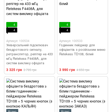
4
4
4
4
Артикул: 100534
Артикул: 100533
Універсальний підсилювач
Годинник пейджер для
бездротового сигналу,
офіціантів з російським меню
ретранслятор, репітер на 433
Retekess TD108, білий
мГц Retekess F4408A, для
систем виклику офіціата
3 325 грн
3 990 грн
3 795 грн
4 650 грн
Відео
Відео