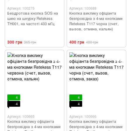
Артикул: 100275
Артикул: 100688
Бездротова кнопка SOS на
Кнопка виклику офіціанта
шию на шнурку Retekess
безпровідна з 4-ма кнопками
TH001, на частоті 433 мГц
Retekess T117 чорна (счет,
вызов, отмена, кальян)
300 грн
400 грн
365 грн
480 грн
4
4
4
4
Артикул: 100665
Артикул: 100666
Кнопка виклику офіціанта
Кнопка виклику офіціанта
безпровідна з 4-ма кнопками
безпровідна з 4-ма кнопками