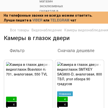
На телефонные звонки не всегда можем ответить.
Лучше пишите в
VIBER
или
TELEGRAM
чат
Все товары
Видеонаблюдение
Камеры видеонаблюдени
Камеры в глазок двери
Фильтр
Сначала дешевле
Новинка
4
4
4
4