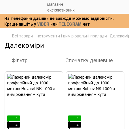
На телефонні дзвінки не завжди можемо відповісти.
Краще пишіть у
VIBER
или
TELEGRAM
чат
Всі товари
Інструменти і вимірювальні прилади
Далекомі
Далекоміри
Фільтр
Спочатку дешевше
4
4
4
4