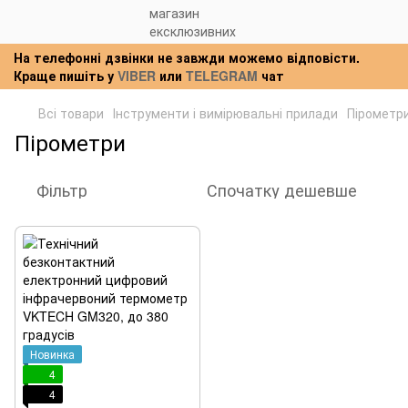
На телефонні дзвінки не завжди можемо відповісти.
Краще пишіть у
VIBER
или
TELEGRAM
чат
Всі товари
Інструменти і вимірювальні прилади
Пірометр
Пірометри
Фільтр
Спочатку дешевше
Новинка
4
4