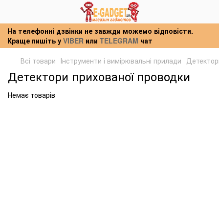
На телефонні дзвінки не завжди можемо відповісти.
Краще пишіть у
VIBER
или
TELEGRAM
чат
Всі товари
Інструменти і вимірювальні прилади
Детектор
Детектори прихованої проводки
Немає товарів