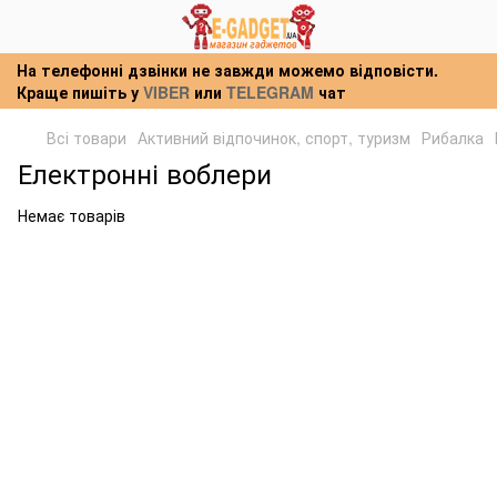
На телефонні дзвінки не завжди можемо відповісти.
Краще пишіть у
VIBER
или
TELEGRAM
чат
Всі товари
Активний відпочинок, спорт, туризм
Рибалка
Електронні воблери
Немає товарів