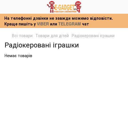
На телефонні дзвінки не завжди можемо відповісти.
Краще пишіть у
VIBER
или
TELEGRAM
чат
Всі товари
Товари для дітей
Радіокеровані іграшки
Радіокеровані іграшки
Немає товарів