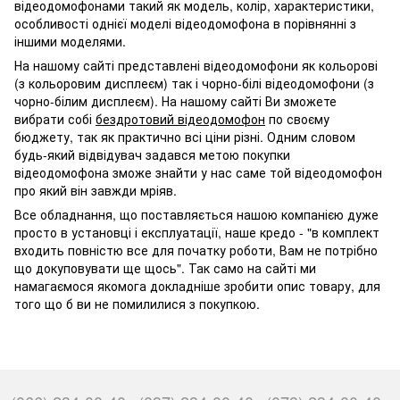
відеодомофонами такий як модель, колір, характеристики,
особливості однієї моделі відеодомофона в порівнянні з
іншими моделями.
На нашому сайті представлені відеодомофони як кольорові
(з кольоровим дисплеєм) так і чорно-білі відеодомофони (з
чорно-білим дисплеєм). На нашому сайті Ви зможете
вибрати собі
бездротовий відеодомофон
по своєму
бюджету, так як практично всі ціни різні. Одним словом
будь-який відвідувач задався метою покупки
відеодомофона зможе знайти у нас саме той відеодомофон
про який він завжди мріяв.
Все обладнання, що поставляється нашою компанією дуже
просто в установці і експлуатації, наше кредо - "в комплект
входить повністю все для початку роботи, Вам не потрібно
що докуповувати ще щось". Так само на сайті ми
намагаємося якомога докладніше зробити опис товару, для
того що б ви не помилилися з покупкою.