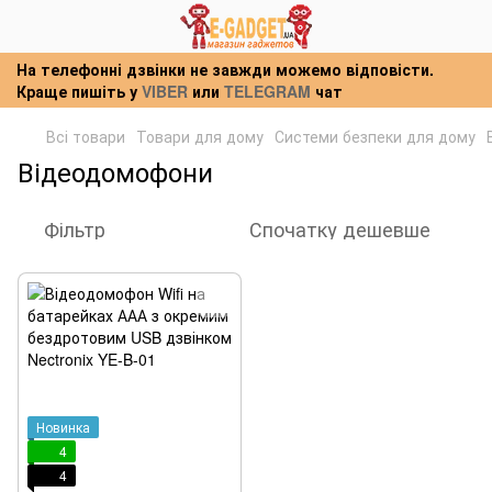
На телефонні дзвінки не завжди можемо відповісти.
Краще пишіть у
VIBER
или
TELEGRAM
чат
Всі товари
Товари для дому
Системи безпеки для дому
Відеодомофони
Фільтр
Спочатку дешевше
Новинка
4
4