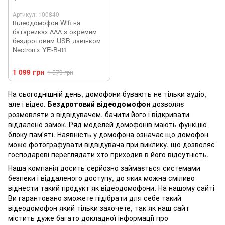
Артикул: 100840
Відеодомофон Wifi на
батарейках ААА з окремим
бездротовим USB дзвінком
Nectronix YE-B-01
1 099 грн
1 579 грн
На сьогоднішній день, домофони бувають не тільки аудіо,
але і відео.
Бездротовий відеодомофон
дозволяє
розмовляти з відвідувачем, бачити його і відкривати
віддалено замок. Ряд моделей домофонів мають функцію
блоку пам'яті. Наявність у домофона означає що домофон
може фотографувати відвідувача при виклику, що дозволяє
господареві переглядати хто приходив в його відсутність.
Наша компанія досить серйозно займається системами
безпеки і віддаленого доступу, до яких можна сміливо
віднести такий продукт як відеодомофони. На нашому сайті
Ви гарантовано зможете підібрати для себе такий
відеодомофон який тільки захочете, так як наш сайт
містить дуже багато докладної інформації про